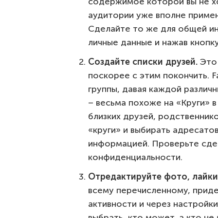
содержимое которой вы не хо
аудитории уже вполне приме
Сделайте то же для общей ин
личные данные и нажав кноп
Создайте списки друзей.
Это 
поскорее с этим покончить. 
группы, давая каждой различ
– весьма похоже на «Круги» 
близких друзей, родственнико
«круги» и выбирать адресато
информацией. Проверьте сде
конфиденциальности.
Отредактируйте фото, лайки
всему перечисленному, прид
активности и через настройк
выбрать, кто может, а кто не