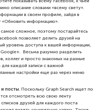
тите показывать всему Facebook, к чьей
нимо описание словами «всему свету».
формации в своем профиле, зайдя в
ку «Обновить информацию».
самое сложное, поэтому постарайтесь
Facebook позволяет делить друзей на
ный уровень доступа к вашей информации,
в Google+. Весьма разумно разделить
в, коллег и просто знакомых на разные
в для каждой записи с важной
ланные настройки еще раз через меню
 и посты
. Поскольку Graph Search ищет по
ется отсмотреть всю свою ленту
и списков друзей для каждого поста
 может видеть конкретную запись. Также