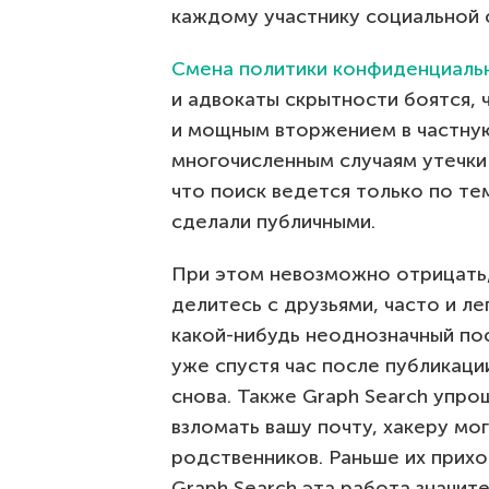
каждому участнику социальной 
Смена политики конфиденциаль
и адвокаты скрытности боятся, 
и мощным вторжением в частную
многочисленным случаям утечки 
что поиск ведется только по те
сделали публичными.
При этом невозможно отрицать, 
делитесь с друзьями, часто и л
какой-нибудь неоднозначный пос
уже спустя час после публикации
снова. Также Graph Search упро
взломать вашу почту, хакеру мо
родственников. Раньше их прихо
Graph Search эта работа значит