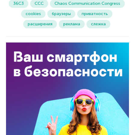
36C3
CCC
Chaos Communication Congress
LinkedIn
cookies
браузеры
приватность
Test service
расширения
реклама
слежка