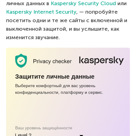
личных данных в
Kaspersky Security Cloud
или
Kaspersky Internet Security
, — попробуйте
посетить одни и те же сайты с включенной и
выключенной защитой, и вы услышите, как
изменится звучание.
Level 1
Windows
Chrome
Базовые настройки
Защитите личные данные
Mac
Safari
конфиденциальности,
максимальное
Выберите комфортный для вас уровень
удобство.
iPhone
Firefox
конфиденциальности, платформу и сервис.
Level 2
Android
Edge
Золотая середина:
баланс между
ВКонтакте
удобством и
безопасностью.
Telegram
Ваш уровень защищённости
Level 3
Level 2
WhatsApp