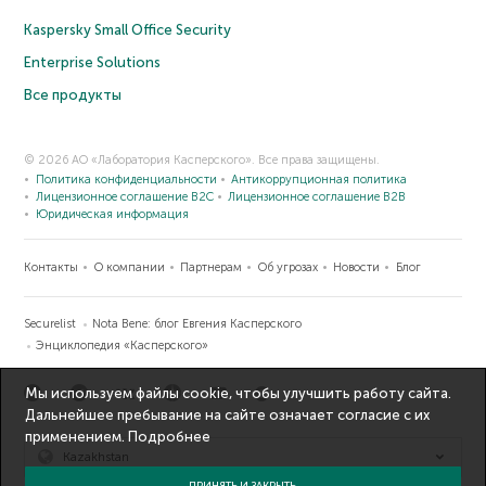
Kaspersky Small Office Security
Enterprise Solutions
Все продукты
© 2026 АО «Лаборатория Касперского». Все права защищены.
Политика конфиденциальности
Антикоррупционная политика
Лицензионное соглашение B2C
Лицензионное соглашение B2B
Юридическая информация
Контакты
О компании
Партнерам
Об угрозах
Новости
Блог
Securelist
Nota Bene: блог Евгения Касперского
Энциклопедия «Касперского»
Мы используем файлы cookie, чтобы улучшить работу сайта.
Дальнейшее пребывание на сайте означает согласие с их
применением.
Подробнее
Kazakhstan
ПРИНЯТЬ И ЗАКРЫТЬ