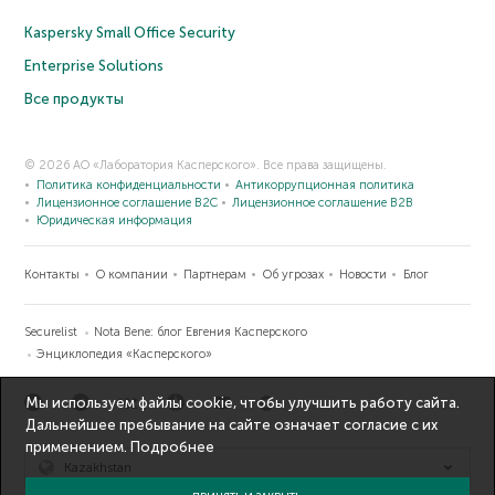
Kaspersky Small Office Security
Enterprise Solutions
Все продукты
© 2026 АО «Лаборатория Касперского». Все права защищены.
Политика конфиденциальности
Антикоррупционная политика
Лицензионное соглашение B2C
Лицензионное соглашение B2B
Юридическая информация
Контакты
О компании
Партнерам
Об угрозах
Новости
Блог
Securelist
Nota Bene: блог Евгения Касперского
Энциклопедия «Касперского»
Мы используем файлы cookie, чтобы улучшить работу сайта.
Дальнейшее пребывание на сайте означает согласие с их
применением.
Подробнее
Kazakhstan