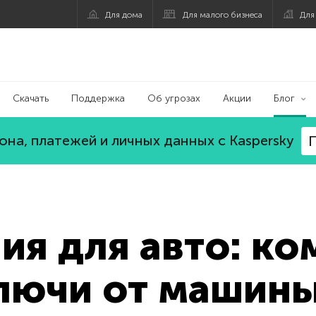
Для дома
Для малого бизнеса
Для
Скачать
Поддержка
Об угрозах
Акции
Блог
на, платежей и личных данных с Kaspersky
П
я для авто: ко
ключи от машин