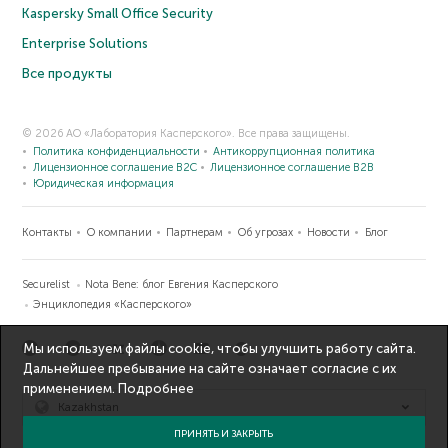
Kaspersky Small Office Security
Enterprise Solutions
Все продукты
© 2026 АО «Лаборатория Касперского». Все права защищены.
Политика конфиденциальности
Антикоррупционная политика
Лицензионное соглашение B2C
Лицензионное соглашение B2B
Юридическая информация
Контакты
О компании
Партнерам
Об угрозах
Новости
Блог
Securelist
Nota Bene: блог Евгения Касперского
Энциклопедия «Касперского»
Мы используем файлы cookie, чтобы улучшить работу сайта.
Дальнейшее пребывание на сайте означает согласие с их
применением.
Подробнее
Kazakhstan
ПРИНЯТЬ И ЗАКРЫТЬ