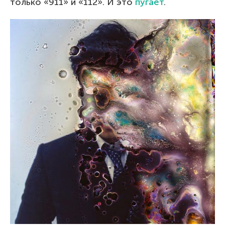
только «911» и «112». И это
пугает
.