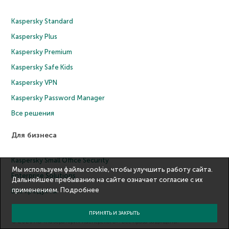
Kaspersky Standard
Kaspersky Plus
Kaspersky Premium
Kaspersky Safe Kids
Kaspersky VPN
Kaspersky Password Manager
Все решения
Для бизнеса
Kaspersky Small Office Security
Мы используем файлы cookie, чтобы улучшить работу сайта.
Enterprise Solutions
Дальнейшее пребывание на сайте означает согласие с их
применением.
Подробнее
Все продукты
ПРИНЯТЬ И ЗАКРЫТЬ
© 2026 АО «Лаборатория Касперского». Все права защищены.