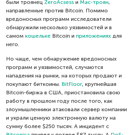
были троянец
ZeroAcsess
и
Mac-троян
,
направленные против Bitcoin. Помимо
вредоносных программ исследователи
обнаружили несколько уязвимостей и в
самом
кошельке
Bitcoin и
приложениях
для
него.
Но чаще, чем обнаружение вредоносных
программ и уязвимостей, случаются
нападения на рынки, на которых продают и
покупают биткоины.
BitFloor
, крупнейшая
Bitcoin-биржа в США, приостановила свою
работу в прошлом году после того, как
злоумышленники атаковали сервер компании
и украли ценную электронную валюту на
сумму более $250 тысяч. А инцидент с
Bitconica
привел к потере $87 тысяч. А
DoS-