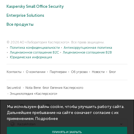
Kaspersky Small Office Security
Enterprise Solutions
Все продукты
© 2026 АО «Лаборатория Касперского». Все права защищены.
Политика конфиденциальности
Антикоррупционная политика
Лицензионное соглашение B2C
Лицензионное соглашение B2B
Юридическая информация
Контакты
О компании
Партнерам
Об угрозах
Новости
Блог
Securelist
Nota Bene: блог Евгения Касперского
Энциклопедия «Касперского»
Мы используем файлы cookie, чтобы улучшить работу сайта.
Дальнейшее пребывание на сайте означает согласие с их
применением.
Подробнее
Kazakhstan
ПРИНЯТЬ И ЗАКРЫТЬ