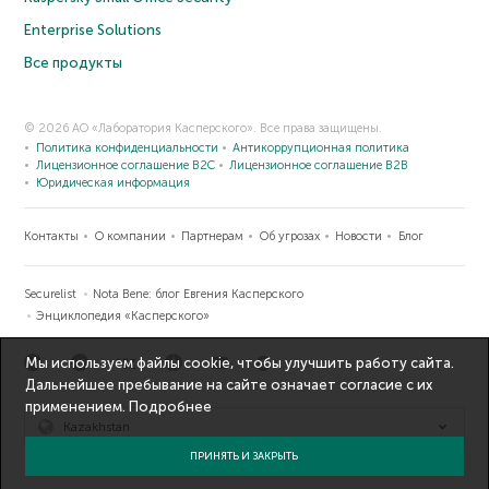
Enterprise Solutions
Все продукты
© 2026 АО «Лаборатория Касперского». Все права защищены.
Политика конфиденциальности
Антикоррупционная политика
Лицензионное соглашение B2C
Лицензионное соглашение B2B
Юридическая информация
Контакты
О компании
Партнерам
Об угрозах
Новости
Блог
Securelist
Nota Bene: блог Евгения Касперского
Энциклопедия «Касперского»
Мы используем файлы cookie, чтобы улучшить работу сайта.
Дальнейшее пребывание на сайте означает согласие с их
применением.
Подробнее
Kazakhstan
ПРИНЯТЬ И ЗАКРЫТЬ