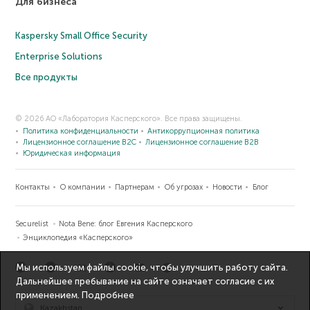
Для бизнеса
Kaspersky Small Office Security
Enterprise Solutions
Все продукты
© 2026 АО «Лаборатория Касперского». Все права защищены.
Политика конфиденциальности
Антикоррупционная политика
Лицензионное соглашение B2C
Лицензионное соглашение B2B
Юридическая информация
Контакты
О компании
Партнерам
Об угрозах
Новости
Блог
Securelist
Nota Bene: блог Евгения Касперского
Энциклопедия «Касперского»
Мы используем файлы cookie, чтобы улучшить работу сайта.
Дальнейшее пребывание на сайте означает согласие с их
применением.
Подробнее
Kazakhstan