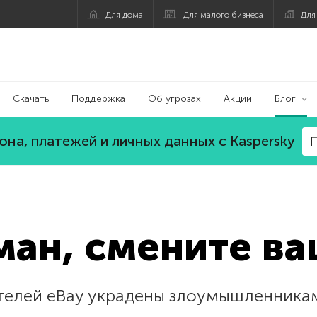
Для дома
Для малого бизнеса
Для
Скачать
Поддержка
Об угрозах
Акции
Блог
на, платежей и личных данных с Kaspersky
П
ман, смените ва
телей eBay украдены злоумышленника