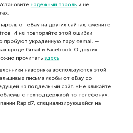
 Установите
надежный пароль
и не
тах.
пароль от eBay на других сайтах, смените
йтов. И не повторяйте этой ошибки
о пробуют украденную пару «email —
ах вроде Gmail и Facebook. О других
можно прочитать
здесь
.
шленники наверняка воспользуются этой
альшивые письма якобы от eBay со
едущей на поддельный сайт. «Не кликайте
проблемы с техподдержкой по телефону»,
пании Rapid7, специализирующейся на