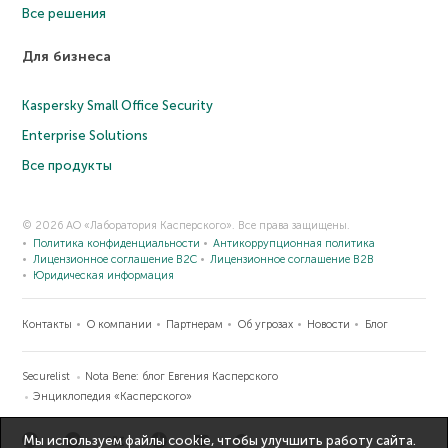
Все решения
Для бизнеса
Kaspersky Small Office Security
Enterprise Solutions
Все продукты
© 2026 АО «Лаборатория Касперского». Все права защищены.
Политика конфиденциальности
Антикоррупционная политика
Лицензионное соглашение B2C
Лицензионное соглашение B2B
Юридическая информация
Контакты
О компании
Партнерам
Об угрозах
Новости
Блог
Securelist
Nota Bene: блог Евгения Касперского
Энциклопедия «Касперского»
Мы используем файлы cookie, чтобы улучшить работу сайта.