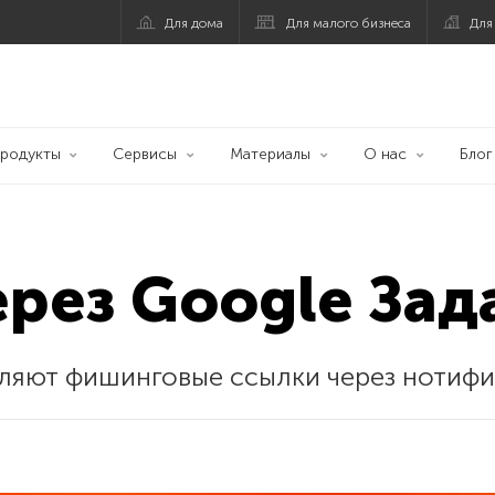
Для дома
Для малого бизнеса
Для
родукты
Сервисы
Материалы
О нас
Блог
рез Google Зад
яют фишинговые ссылки через нотифик