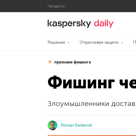
Продукты:
Блог Касперского
Решения
Отраслевая защита
П
признаки фишинга
Фишинг че
Злоумышленники доставл
Roman Dedenok