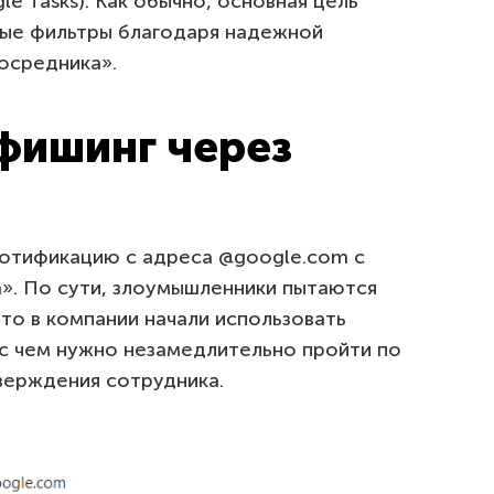
e Tasks). Как обычно, основная цель
вые фильтры благодаря надежной
осредника».
фишинг через
отификацию с адреса @google.com с
а». По сути, злоумышленники пытаются
что в компании начали использовать
и с чем нужно незамедлительно пройти по
верждения сотрудника.