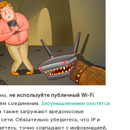
жно,
не используйте публичный Wi-Fi
.
ем соединения.
Злоумышленники охотятся
 а также загружают вредоносные
сети. Обязательно убедитесь, что IP и
чаетесь, точно совпадают с информацией,