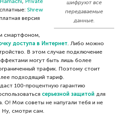
Hamachi
,
Private
шифруют все
есплатные:
Shrew
передаваемые
сплатная версия
данные.
им смартфоном,
очку доступа в Интернет
. Либо можно
тройство. В этом случае подключение
эффектами могут быть лишь более
ограниченный трафик. Поэтому стоит
олее подходящий тариф.
е даст 100-процентную гарантию
оспользоваться
серьезной защитой
для
. О! Мои советы не напугали тебя и не
 Ну, смотри сам.