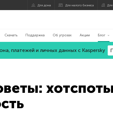
Для дома
Для малого бизнеса
Для
Скачать
Поддержка
Об угрозах
Акции
Блог
на, платежей и личных данных с Kaspersky
П
оветы: хотспоты
сть