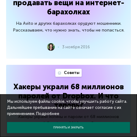
продавать вещи на интернет-
барахолках
На Avito и других барахолках орудуют мошенники.
Рассказываем, что нужно знать, чтобы не попасться.
3 ноября 2016
Советы
Хакеры украли 68 миллионов
паролей от Dropbox. И что
Мы используем файлы cookie, чтобы улучшить работу сайта.
теперь?
Дальнейшее пребывание на сайте означает согласие с их
применением.
Подробнее
Хакеры украли логины и пароли от 68 миллионов
учетных записей Dropbox в 2012 году. Вот что об этом
ПРИНЯТЬ И ЗАКРЫТЬ
нужно знать.