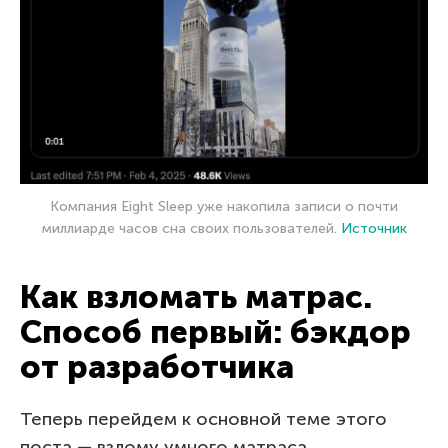
Компания Eight Sleep уже накопила записи о почти
миллиарде часов сна своих пользователей.
Источник
Как взломать матрас.
Способ первый: бэкдор
от разработчика
Теперь перейдем к основной теме этого
поста — взлому умного матраса.