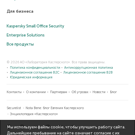
Для бизнеса
Kaspersky Small Office Security
Enterprise Solutions
Все продукты
© 2026 АО «Лаборатория Касперского». Все права защищены.
Политика конфиденциальности
Антикоррупционная политика
Лицензионное соглашение B2C
Лицензионное соглашение B2B
Юридическая информация
Контакты
О компании
Партнерам
Об угрозах
Новости
Блог
Securelist
Nota Bene: блог Евгения Касперского
Энциклопедия «Касперского»
Мы используем файлы cookie, чтобы улучшить работу сайта.
Дальнейшее пребывание на сайте означает согласие с их