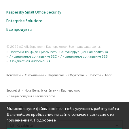
Kaspersky Small Office Security
Enterprise Solutions
Все продукты
© 2026 АО «Лаборатория Касперского». Все права защищены.
Политика конфиденциальности
Антикоррупционная политика
Лицензионное соглашение B2C
Лицензионное соглашение B2B
Юридическая информация
Контакты
О компании
Партнерам
Об угрозах
Новости
Блог
Securelist
Nota Bene: блог Евгения Касперского
Энциклопедия «Касперского»
Мы используем файлы cookie, чтобы улучшить работу сайта.
Дальнейшее пребывание на сайте означает согласие с их
применением.
Подробнее
Kazakhstan