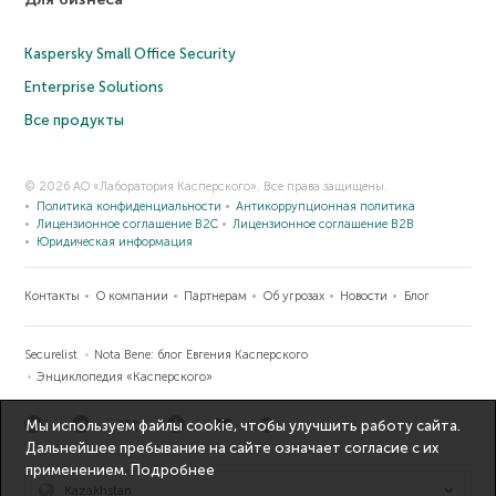
Kaspersky Small Office Security
Enterprise Solutions
Все продукты
© 2026 АО «Лаборатория Касперского». Все права защищены.
Политика конфиденциальности
Антикоррупционная политика
Лицензионное соглашение B2C
Лицензионное соглашение B2B
Юридическая информация
Контакты
О компании
Партнерам
Об угрозах
Новости
Блог
Securelist
Nota Bene: блог Евгения Касперского
Энциклопедия «Касперского»
Мы используем файлы cookie, чтобы улучшить работу сайта.
Дальнейшее пребывание на сайте означает согласие с их
применением.
Подробнее
Kazakhstan