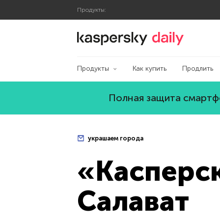
Продукты:
Блог Касперского
Продукты
Как купить
Продлить
Полная защита смартфо
украшаем города
«Касперск
Салават