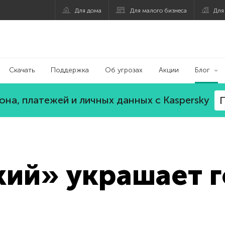
Для дома
Для малого бизнеса
Для
Скачать
Поддержка
Об угрозах
Акции
Блог
на, платежей и личных данных с Kaspersky
П
ий» украшает г