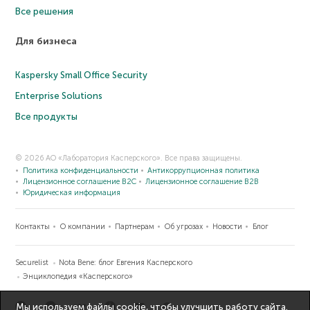
Все решения
Для бизнеса
Kaspersky Small Office Security
Enterprise Solutions
Все продукты
© 2026 АО «Лаборатория Касперского». Все права защищены.
Политика конфиденциальности
Антикоррупционная политика
Лицензионное соглашение B2C
Лицензионное соглашение B2B
Юридическая информация
Контакты
О компании
Партнерам
Об угрозах
Новости
Блог
Securelist
Nota Bene: блог Евгения Касперского
Энциклопедия «Касперского»
Мы используем файлы cookie, чтобы улучшить работу сайта.