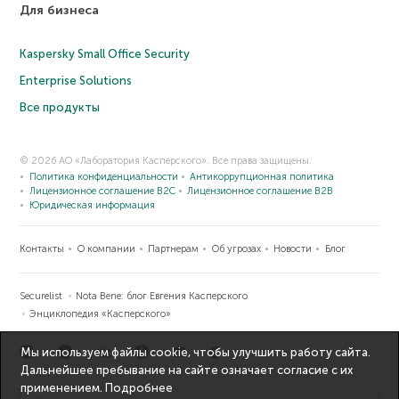
Для бизнеса
Kaspersky Small Office Security
Enterprise Solutions
Все продукты
© 2026 АО «Лаборатория Касперского». Все права защищены.
Политика конфиденциальности
Антикоррупционная политика
Лицензионное соглашение B2C
Лицензионное соглашение B2B
Юридическая информация
Контакты
О компании
Партнерам
Об угрозах
Новости
Блог
Securelist
Nota Bene: блог Евгения Касперского
Энциклопедия «Касперского»
Мы используем файлы cookie, чтобы улучшить работу сайта.
Дальнейшее пребывание на сайте означает согласие с их
применением.
Подробнее