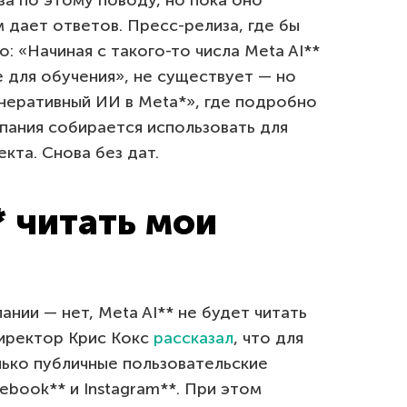
а по этому поводу, но пока оно
 дает ответов. Пресс-релиза, где бы
: «Начиная с такого-то числа Meta AI**
 для обучения», не существует — но
неративный ИИ в Meta*», где подробно
мпания собирается использовать для
кта. Снова без дат.
* читать мои
нии — нет, Meta AI** не будет читать
иректор Крис Кокс
рассказал
, что для
ько публичные пользовательские
book** и Instagram**. При этом