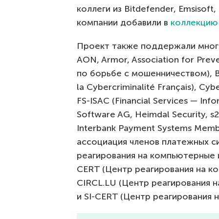
коллеги из Bitdefender, Emsisoft,
компании добавили в
коллекцию
Проект также поддержали многи
AON, Armor, Association for Prev
по борьбе с мошенничеством), BH
la Cybercriminalité Français), Cyb
FS-ISAC (Financial Services — Inf
Software AG, Heimdal Security, s
Interbank Payment Systems Memb
ассоциация членов платежных с
реагирования на компьютерные и
CERT (Центр реагирования на к
CIRCL.LU (Центр реагирования 
и SI-CERT (Центр реагирования 