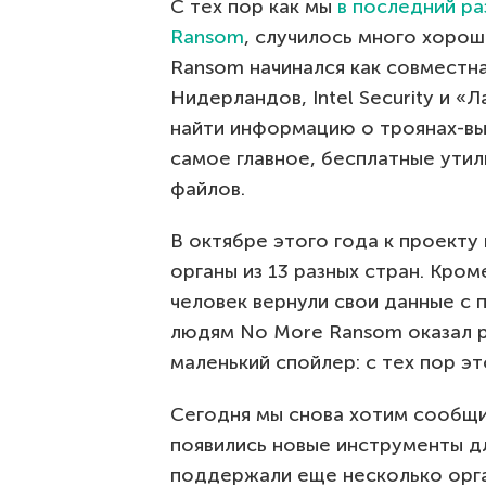
С тех пор как мы
в последний ра
Ransom
, случилось много хороше
Ransom начинался как совместна
Нидерландов, Intel Security и 
найти информацию о троянах-вым
самое главное, бесплатные ути
файлов.
В октябре этого года к проект
органы из 13 разных стран. Кром
человек вернули свои данные с
людям No More Ransom оказал р
маленький спойлер: с тех пор э
Сегодня мы снова хотим сообщи
появились новые инструменты д
поддержали еще несколько орга