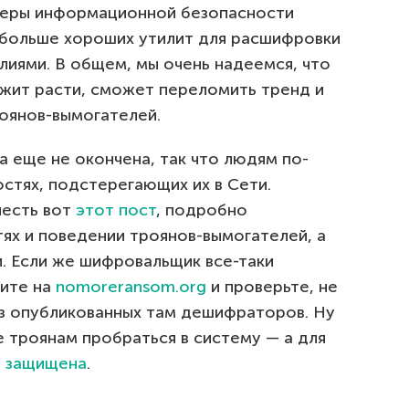
сферы информационной безопасности
 больше хороших утилит для расшифровки
иями. В общем, мы очень надеемся, что
жит расти, сможет переломить тренд и
оянов-вымогателей.
ва еще не окончена, так что людям по-
стях, подстерегающих их в Сети.
есть вот
этот пост
, подробно
ях и поведении троянов-вымогателей, а
. Если же шифровальщик все-таки
дите на
nomoreransom.org
и проверьте, не
из опубликованных там дешифраторов. Ну
е троянам пробраться в систему — а для
 защищена
.