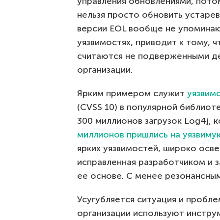
управления обновлениями, потом
нельзя просто обновить устарев
версии EOL вообще не упоминаю
уязвимостях, приводит к тому, 
считаются не подверженными де
организации.
Ярким примером служит
уязвимо
(CVSS 10) в популярной библиоте
300 миллионов загрузок Log4j, 
миллионов пришлись на уязвиму
ярких уязвимостей, широко осв
исправленная разработчиком и з
ее основе. С менее резонансны
Усугубляется ситуация и пробле
организации используют инстру