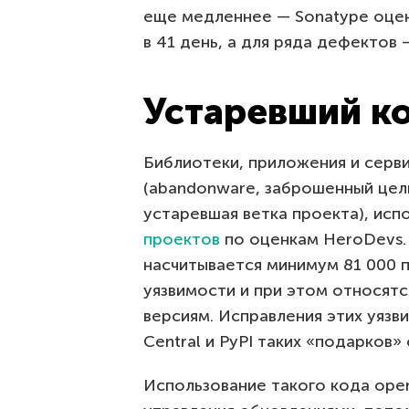
еще медленнее — Sonatype оцен
в 41 день, а для ряда дефектов 
Устаревший ко
Библиотеки, приложения и серв
(abandonware, заброшенный цели
устаревшая ветка проекта), ис
проектов
по оценкам HeroDevs. 
насчитывается минимум 81 000 
уязвимости и при этом относят
версиям. Исправления этих уязв
Central и PyPI таких «подарков»
Использование такого кода ope