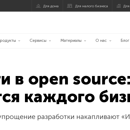
Для дома
Для малого бизнеса
Для
родукты
Сервисы
Материалы
О нас
Блог
и в open source
тся каждого биз
 упрощение разработки накапливают «И