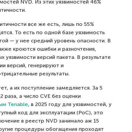
имостей NVD. Из этих уязвимостей 46%
итичности.
итичности все же есть, лишь по 55%
ятся. То есть по одной базе уязвимость
угой — у нее средний уровень опасности. В
кже кроются ошибки и разночтения,
х уязвимости версий пакета. В результате
ии версий, генерируют и
трицательные результаты.
т, а их поступление замедляется. За 5
2 раза, а число CVE без оценки
ым Tenable
, в 2025 году для уязвимостей, у
упный код для эксплуатации (PoC), это
лючение в реестр NVD занимало аж 15
другие процедуры обогащения проходят