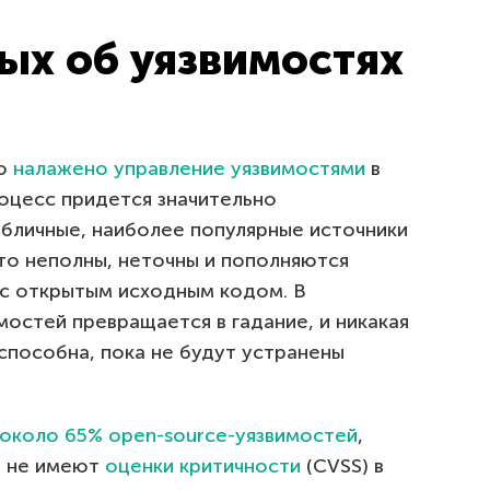
ых об уязвимостях
шо
налажено управление уязвимостями
в
роцесс придется значительно
убличные, наиболее популярные источники
то неполны, неточны и пополняются
 с открытым исходным кодом. В
мостей превращается в гадание, и никакая
способна, пока не будут устранены
около 65% open-source-уязвимостей
,
, не имеют
оценки критичности
(CVSS) в