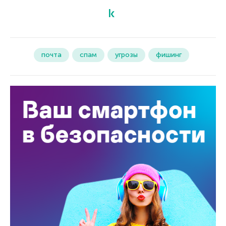
почта
спам
угрозы
фишинг