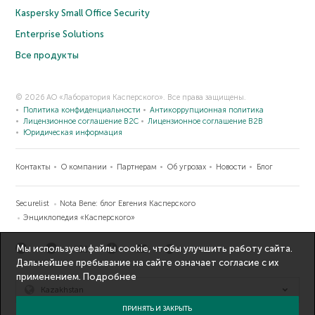
Kaspersky Small Office Security
Enterprise Solutions
Все продукты
© 2026 АО «Лаборатория Касперского». Все права защищены.
Политика конфиденциальности
Антикоррупционная политика
Лицензионное соглашение B2C
Лицензионное соглашение B2B
Юридическая информация
Контакты
О компании
Партнерам
Об угрозах
Новости
Блог
Securelist
Nota Bene: блог Евгения Касперского
Энциклопедия «Касперского»
Мы используем файлы cookie, чтобы улучшить работу сайта.
Дальнейшее пребывание на сайте означает согласие с их
применением.
Подробнее
Kazakhstan
ПРИНЯТЬ И ЗАКРЫТЬ