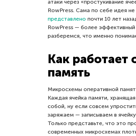
атаки через «простукивание яче
RowPress. Сама по себе идея н
представлено
почти 10 лет наз
RowPress — более эффективный в
разберемся, что именно понима
Как работает 
память
Микросхемы оперативной памяти
Каждая ячейка памяти, храняща
собой, ну если совсем упростит
заряжаем — записываем в ячейку 
Только представьте, что это пр
современных микросхемах плотн