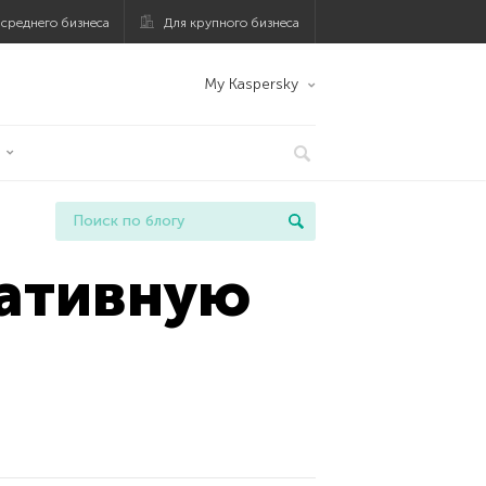
 среднего бизнеса
Для крупного бизнеса
My Kaspersky
ративную