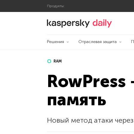
Продукты:
Блог Касперского
Решения
Отраслевая защита
П
RAM
RowPress 
память
Новый метод атаки через