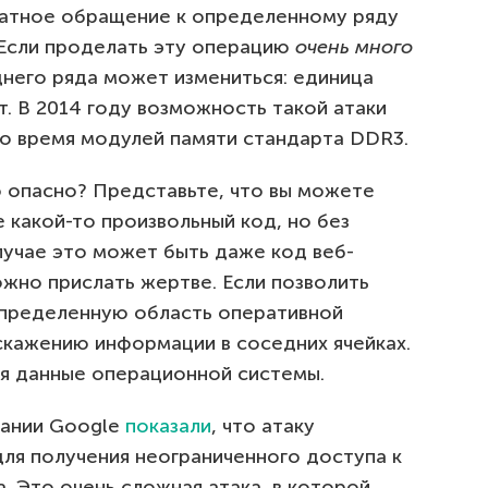
ратное обращение к определенному ряду
 Если проделать эту операцию
очень много
днего ряда может измениться: единица
т. В 2014 году возможность такой атаки
то время модулей памяти стандарта DDR3.
 опасно? Представьте, что вы можете
 какой-то произвольный код, но без
лучае это может быть даже код веб-
жно прислать жертве. Если позволить
определенную область оперативной
скажению информации в соседних ячейках.
ся данные операционной системы.
пании Google
показали
, что атаку
я получения неограниченного доступа к
. Это очень сложная атака, в которой