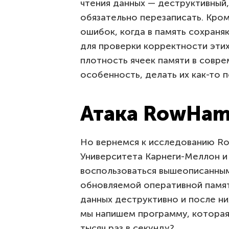
чтения данных — деструктивны
обязательно перезаписать. Кро
ошибок, когда в память сохраня
для проверки корректности этих
плотность ячеек памяти в совр
особенность, делать их как-то 
Атака RowHa
Но вернемся к исследованию R
Университета Карнеги-Меллон и 
воспользоваться вышеописанны
обновляемой оперативной памяти
данных деструктивно и после ни
мы напишем программу, которая
тысяч раз в секунду?