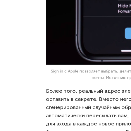
Sign in с Apple позволяет выбрать, де
почты. Источник: п
Более того, реальный адрес эл
оставить в секрете. Вместо нег
сгенерированный случайным обр
автоматически пересылать вам, 
для входа в каждое новое прил