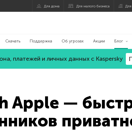
Для дома
Для малого бизнеса
Для
Скачать
Поддержка
Об угрозах
Акции
Блог
на, платежей и личных данных с Kaspersky
П
ith Apple — быст
нников приватн