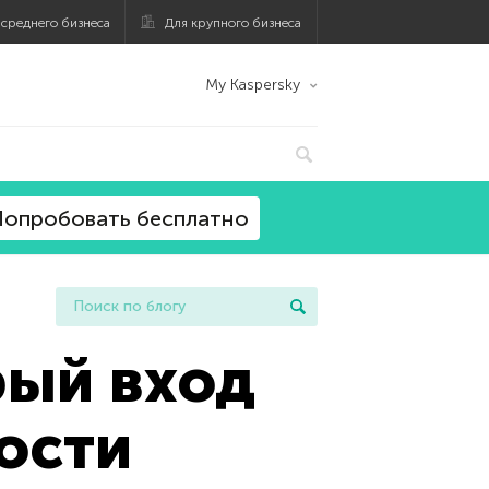
 среднего бизнеса
Для крупного бизнеса
My Kaspersky
опробовать бесплатно
рый вход
ости