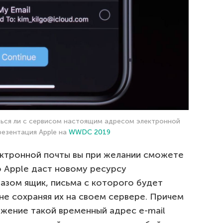
литься ли с сервисом настоящим адресом электронной
резентация Apple на
WWDC 2019
ектронной почты вы при желании сможете
о Apple даст новому ресурсу
азом ящик, письма с которого будет
не сохраняя их на своем сервере. Причем
ожение такой временный адрес e-mail