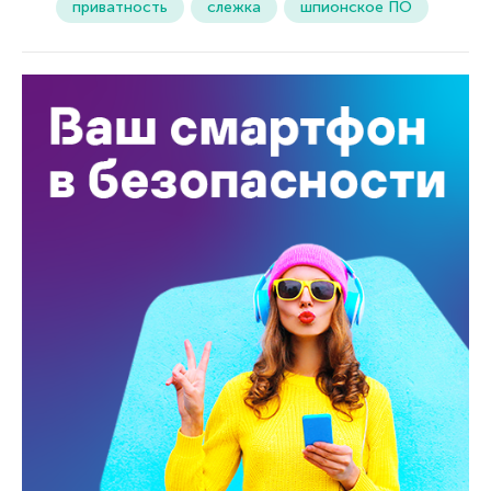
приватность
слежка
шпионское ПО