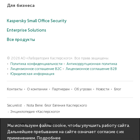
Для бизнеса
Kaspersky Small Office Security
Enterprise Solutions
Все продукты
© 2026 АО «Лаборатория Касперского». Все права защищены.
Политика конфиденциальности
Антикоррупционная политика
Лицензионное соглашение B2C
Лицензионное соглашение B2B
Юридическая информация
Контакты
О компании
Партнерам
Об угрозах
Новости
Блог
Securelist
Nota Bene: блог Евгения Касперского
Энциклопедия «Касперского»
Мы используем файлы cookie, чтобы улучшить работу сайта.
Дальнейшее пребывание на сайте означает согласие с их
применением.
Подробнее