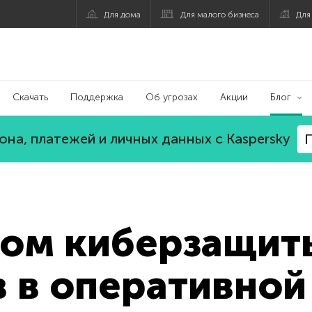
Для дома
Для малого бизнеса
Для
Скачать
Поддержка
Об угрозах
Акции
Блог
на, платежей и личных данных с Kaspersky
П
том киберзащит
 в оперативной