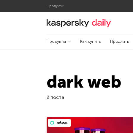
Продукты:
Блог Касперского
Продукты
Как купить
Продлить
dark web
2 поста
обман