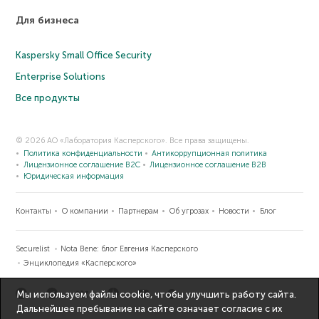
Для бизнеса
Kaspersky Small Office Security
Enterprise Solutions
Все продукты
© 2026 АО «Лаборатория Касперского». Все права защищены.
Политика конфиденциальности
Антикоррупционная политика
Лицензионное соглашение B2C
Лицензионное соглашение B2B
Юридическая информация
Контакты
О компании
Партнерам
Об угрозах
Новости
Блог
Securelist
Nota Bene: блог Евгения Касперского
Энциклопедия «Касперского»
Мы используем файлы cookie, чтобы улучшить работу сайта.
Дальнейшее пребывание на сайте означает согласие с их