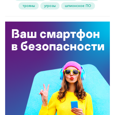
трояны
угрозы
шпионское ПО