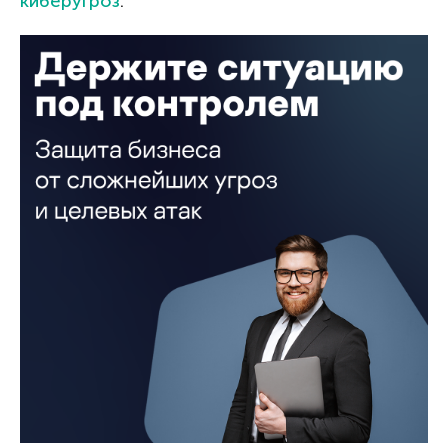
киберугроз
.