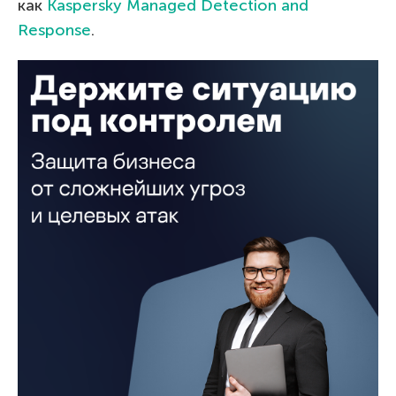
как
Kaspersky Managed Detection and
Response
.