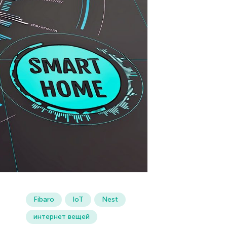
Fibaro
IoT
Nest
интернет вещей