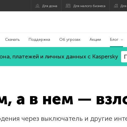
Для дома
Для малого бизнеса
Для
Скачать
Поддержка
Об угрозах
Акции
Блог
на, платежей и личных данных с Kaspersky
П
, а в нем — взл
дения через выключатель и другие ин