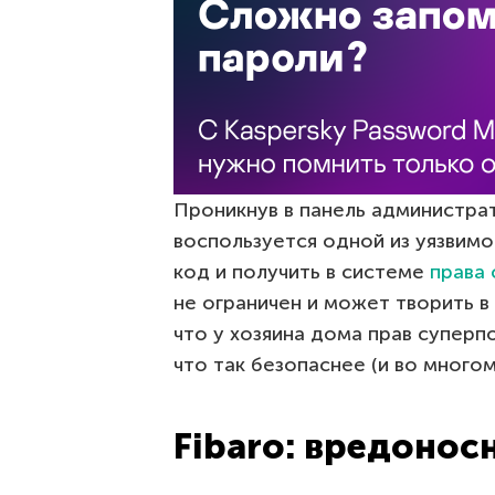
Проникнув в панель администрат
воспользуется одной из уязвим
код и получить в системе
права
не ограничен и может творить в 
что у хозяина дома прав суперп
что так безопаснее (и во многом
Fibaro: вредонос