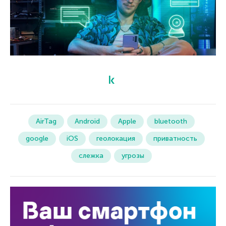
AirTag
Android
Apple
bluetooth
google
iOS
геолокация
приватность
слежка
угрозы