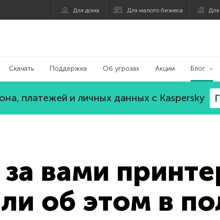
Для дома
Для малого бизнеса
Для
Скачать
Поддержка
Об угрозах
Акции
Блог
на, платежей и личных данных с Kaspersky
П
 за вами принте
ли об этом в п