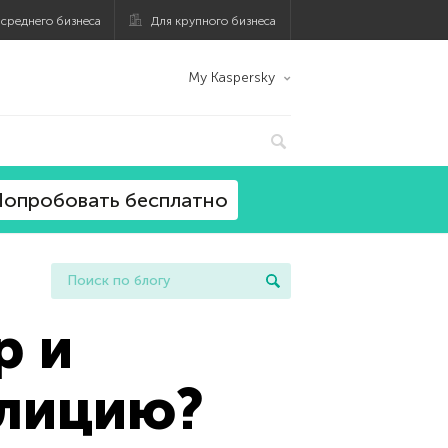
 среднего бизнеса
Для крупного бизнеса
My Kaspersky
опробовать бесплатно
р и
олицию?