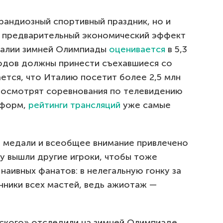
рандиозный спортивный праздник, но и
о предварительный экономический эффект
талии зимней Олимпиады
оценивается
в 5,3
одов должны принести съехавшиеся со
ется, что Италию посетит более 2,5 млн
, посмотрят соревнования по телевидению
тформ,
рейтинги трансляций
уже самые
 медали и всеобщее внимание привлечено
ну вышли другие игроки, чтобы тоже
наивных фанатов: в нелегальную гонку за
ники всех мастей, ведь ажиотаж —
ского» отследили на зимней Олимпиаде