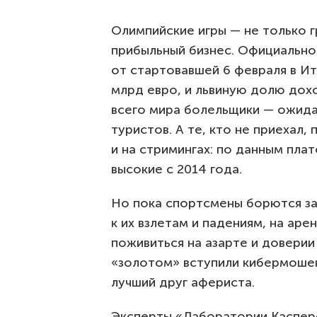
Олимпийские игры — не только г
прибыльный бизнес. Официальн
от стартовавшей 6 февраля в И
млрд евро, и львиную долю дох
всего мира болельщики — ожида
туристов. А те, кто не приехал
и на стримингах: по данным пла
высокие с 2014 года.
Но пока спортсмены борются за
к их взлетам и падениям, на аре
поживиться на азарте и доверии 
«золотом» вступили кибермошен
лучший друг афериста.
Эксперты «Лаборатории Каспер