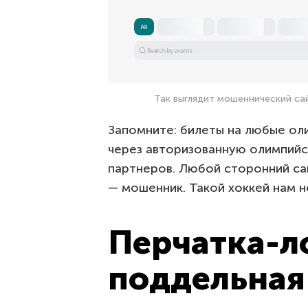
Так выглядит мошеннический са
Запомните: билеты на любые ол
через авторизованную олимпийс
партнеров. Любой сторонний са
— мошенник. Такой хоккей нам н
Перчатка-л
поддельна