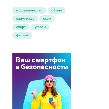
мошенничество
обман
олимпиада
скам
спорт
угрозы
фишинг