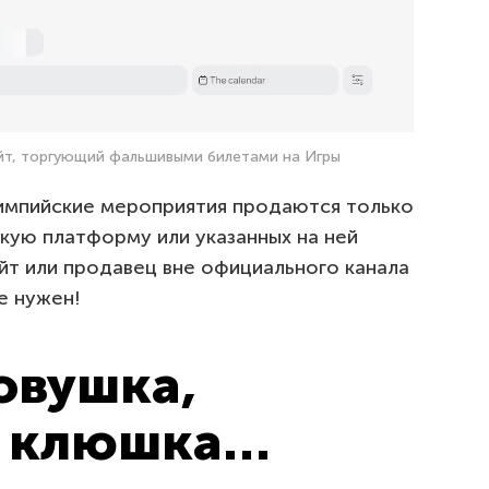
йт, торгующий фальшивыми билетами на Игры
импийские мероприятия продаются только
кую платформу или указанных на ней
йт или продавец вне официального канала
е нужен!
овушка,
я клюшка…