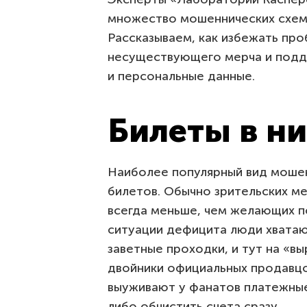
множество мошеннических схем,
Рассказываем, как избежать про
несуществующего мерча и подде
и персональные данные.
Билеты в н
Наиболее популярный вид моше
билетов. Обычно зрительских ме
всегда меньше, чем желающих п
ситуации дефицита люди хвата
заветные проходки, и тут на «в
двойники официальных продавц
выуживают у фанатов платежные
либо обчистить счета сразу.