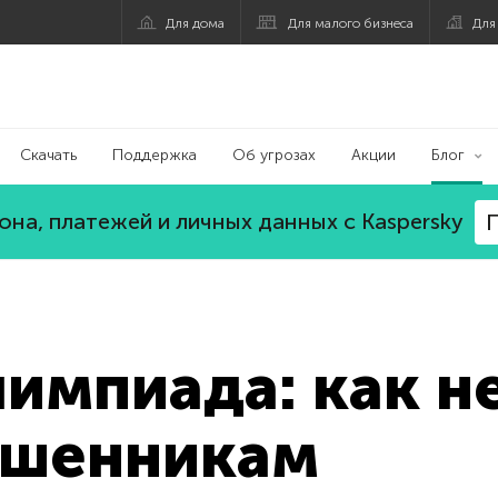
Для дома
Для малого бизнеса
Для
Скачать
Поддержка
Об угрозах
Акции
Блог
на, платежей и личных данных с Kaspersky
П
импиада: как не
ошенникам