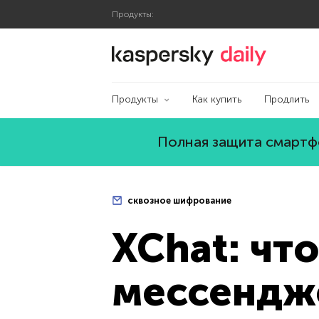
Продукты:
Блог Касперского
Продукты
Как купить
Продлить
Полная защита смартфо
сквозное шифрование
XChat: чт
мессендж