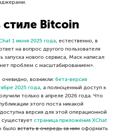
нджерами.
стиле Bitcoin
hat 1 июня 2025 года
, естественно, в
В ответ на вопрос другого пользователя
ь запуска нового сервиса, Маск написал:
икнет проблем с масштабированием».
очевидно, возникли:
бета-версия
тябре 2025 года
, а полноценный доступ к
лучили только в апреле 2026 года. Что
 публикации этого поста никакой
 доступна версия для этой операционной
е существует
страница приложения XChat
о было
встать в очередь за ним
оформить