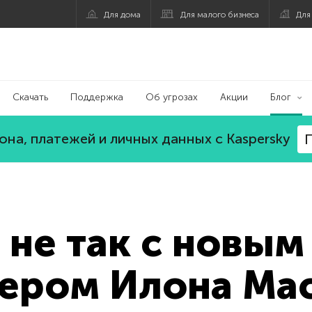
Для дома
Для малого бизнеса
Для
Скачать
Поддержка
Об угрозах
Акции
Блог
на, платежей и личных данных с Kaspersky
П
о не так с новым
ером Илона Ма