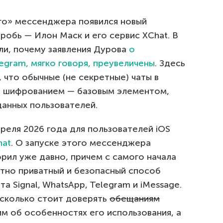
ого» мессенджера появился новый
дробь — Илон Маск и его сервис XChat. В
ли, почему заявления Дурова
о
egram, мягко говоря, преувеличены
. Здесь
 что обычные (не секретные) чаты в
м шифрованием — базовым элементом,
анных пользователей.
преля 2026 года для пользователей iOS
hat
. О запуске этого мессенджера
рил уже давно, причем с самого начала
ятно приватный и безопасный способ
а Signal, WhatsApp, Telegram и iMessage.
сколько стоит доверять
обещаниям
м об особенностях его использования, а