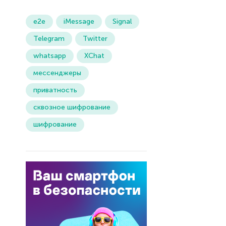
e2e
iMessage
Signal
Telegram
Twitter
whatsapp
XChat
мессенджеры
приватность
сквозное шифрование
шифрование