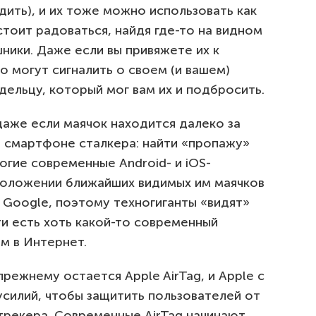
дить), и их тоже можно использовать как
стоит радоваться, найдя где-то на видном
ники. Даже если вы привяжете их к
о могут сигналить о своем (и вашем)
ельцу, который мог вам их и подбросить.
даже если маячок находится далеко за
а смартфоне сталкера: найти «пропажу»
гие современные Android- и iOS-
оложении ближайших видимых им маячков
 Google, поэтому техногиганты «видят»
ти есть хоть какой-то современный
м в Интернет.
ежнему остается Apple AirTag, и Apple с
усилий, чтобы защитить пользователей от
трекера. Современные AirTag начинают