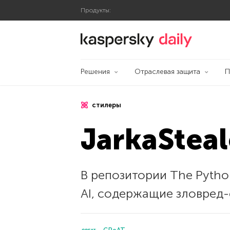
Продукты:
Блог Касперского
Решения
Отраслевая защита
П
стилеры
JarkaStea
В репозитории The Pytho
AI, содержащие зловред-