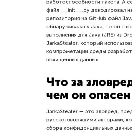
работоспособности пакета. А с
файл __init__.py декодировал н
репозитория на GitHub файл Java
обнаруживалась Java, то он так
выполнения для Java (JRE) из D
JarkaStealer, который использо
компрометации среды разработ
похищенных данных.
Что за зловред
чем он опасен
JarkaStealer — это зловред, пр
русскоговорящими авторами, к
сбора конфиденциальных данных