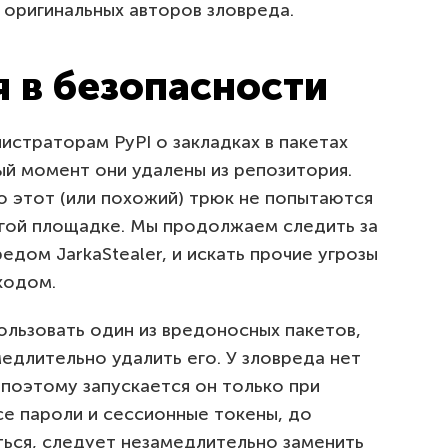
 оригинальных авторов зловреда.
я в безопасности
страторам PyPI о закладках в пакетах
нный момент они удалены из репозитория.
то этот (или похожий) трюк не попытаются
угой площадке. Мы продолжаем следить за
едом JarkaStealer, и искать прочие угрозы
кодом.
пользовать один из вредоносных пакетов,
едлительно удалить его. У зловреда нет
 поэтому запускается он только при
се пароли и сессионные токены, до
ться, следует незамедлительно заменить