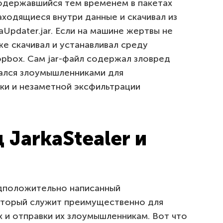
одержавшийся тем временем в пакетах
аходящиеся внутри данные и скачивал из
Updater.jar. Если на машине жертвы не
же скачивал и устанавливал среду
ropbox. Сам jar-файл содержал зловред
вался злоумышленниками для
ки и незаметной эксфильтрации
 JarkaStealer и
едположительно написанный
оторый служит преимущественно для
 и отправки их злоумышленникам. Вот что