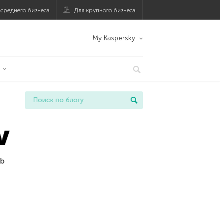
 среднего бизнеса
Для крупного бизнеса
My Kaspersky
v
ab