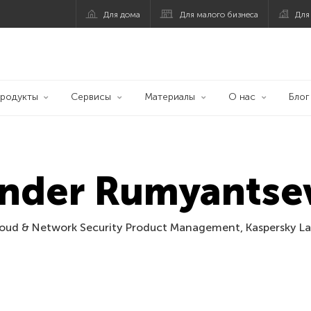
Для дома
Для малого бизнеса
Для
родукты
Сервисы
Материалы
О нас
Блог
ander Rumyantse
loud & Network Security Product Management, Kaspersky L