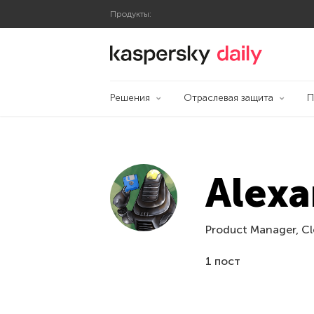
Продукты:
Блог Касперского
Решения
Отраслевая защита
П
Alex
Product Manager, C
1 пост