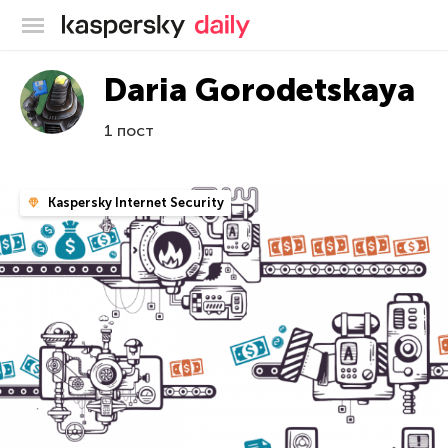
Блог Касперского
Daria Gorodetskaya
1 пост
Kaspersky Internet Security