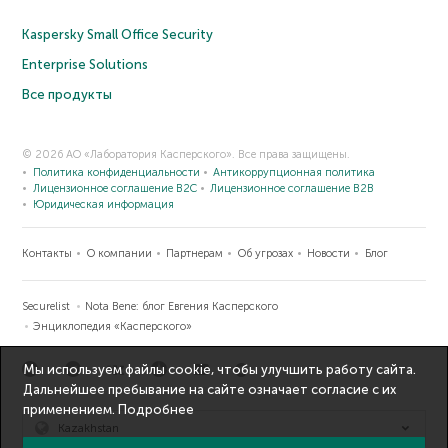
Kaspersky Small Office Security
Enterprise Solutions
Все продукты
© 2026 АО «Лаборатория Касперского». Все права защищены.
Политика конфиденциальности
Антикоррупционная политика
Лицензионное соглашение B2C
Лицензионное соглашение B2B
Юридическая информация
Контакты
О компании
Партнерам
Об угрозах
Новости
Блог
Securelist
Nota Bene: блог Евгения Касперского
Энциклопедия «Касперского»
Мы используем файлы cookie, чтобы улучшить работу сайта.
Дальнейшее пребывание на сайте означает согласие с их
применением.
Подробнее
Kazakhstan