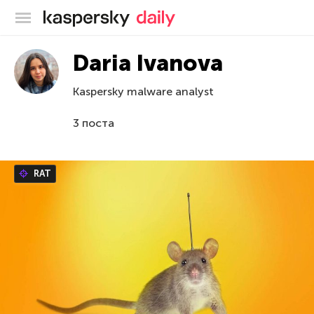
Блог Касперского
Daria Ivanova
Kaspersky malware analyst
3 поста
RAT