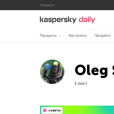
Продукты:
Блог Касперского
Продукты
Как купить
Продлить
Oleg 
1 пост
советы