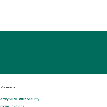
 бизнеса
ersky Small Office Security
rprise Solutions