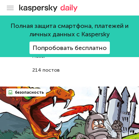
Блог Касперского
Полная защита смартфона, платежей и
Serge Malenkovich
личных данных с Kaspersky
“Just because you're paranoid doesn't
Попробовать бесплатно
mean they aren't after you” ― Joseph
Heller
214 постов
безопасность