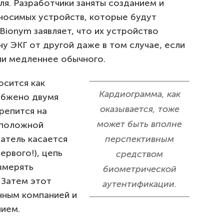
я. Разработчики заняты созданием и
носимых устройств, которые будут
Bionym заявляет, что их устройство
у ЭКГ от другой даже в том случае, если
ли медленнее обычного.
осится как
Кардиограмма, как
абжено двумя
оказывается, тоже
репится на
может быть вполне
оположной
атель касается
перспективным
ервого!), цепь
средством
змерять
биометрической
 Затем этот
аутентификации.
нным компанией и
ием.