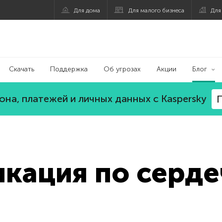
Для дома
Для малого бизнеса
Для
Скачать
Поддержка
Об угрозах
Акции
Блог
на, платежей и личных данных с Kaspersky
П
икация по серд