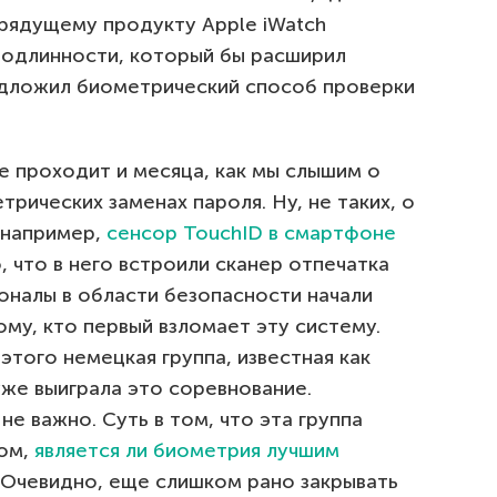
 грядущему продукту Apple iWatch
подлинности, который бы расширил
едложил биометрический способ проверки
е проходит и месяца, как мы слышим о
трических заменах пароля. Ну, не таких, о
 например,
сенсор TouchID в смартфоне
, что в него встроили сканер отпечатка
оналы в области безопасности начали
му, кто первый взломает эту систему.
этого немецкая группа, известная как
уже выиграла это соревнование.
е важно. Суть в том, что эта группа
ом,
является ли биометрия лучшим
. Очевидно, еще слишком рано закрывать