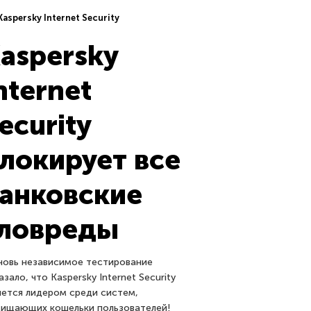
aspersky Internet Security
aspersky
nternet
ecurity
локирует все
анковские
ловреды
новь независимое тестирование
азало, что Kaspersky Internet Security
яется лидером среди систем,
ищающих кошельки пользователей!