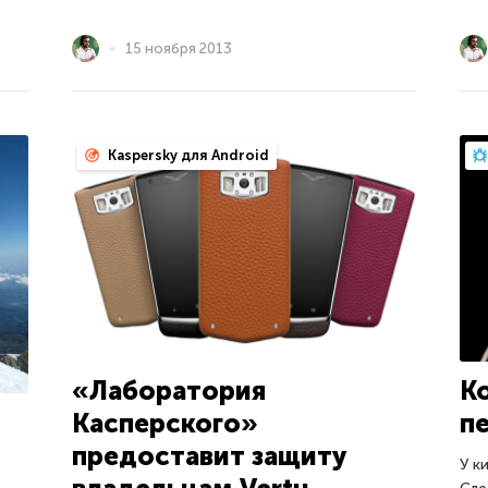
15 ноября 2013
Kaspersky для Android
«Лаборатория
К
Касперского»
п
предоставит защиту
У к