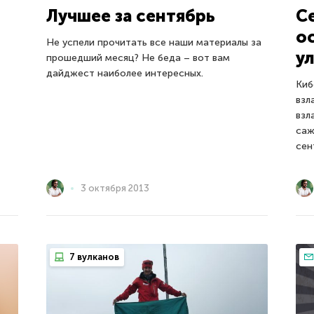
Лучшее за сентябрь
С
о
Не успели прочитать все наши материалы за
у
прошедший месяц? Не беда – вот вам
дайджест наиболее интересных.
Киб
взл
взл
саж
сен
3 октября 2013
7 вулканов