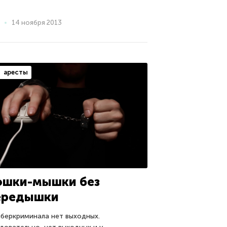
14 ноября 2013
аресты
ошки-мышки без
ередышки
иберкриминала нет выходных.