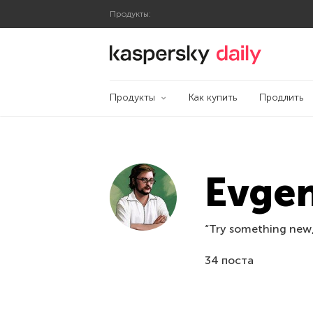
Продукты:
Блог Касперского
Продукты
Как купить
Продлить
Evgen
“Try something new,
34 поста