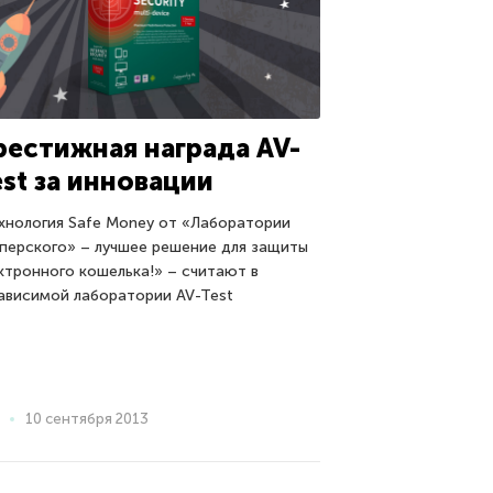
рестижная награда AV-
est за инновации
хнология Safe Money от «Лаборатории
перского» – лучшее решение для защиты
ктронного кошелька!» – считают в
ависимой лаборатории AV-Test
10 сентября 2013