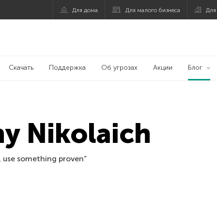
Для дома
Для малого бизнеса
Для
Скачать
Поддержка
Об угрозах
Акции
Блог
y Nikolaich
 use something proven”