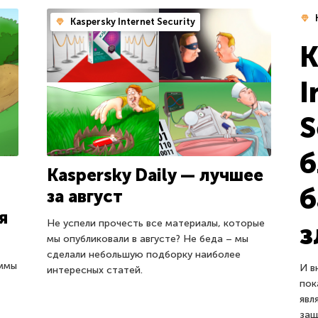
K
Kaspersky Internet Security
K
I
S
б
Kaspersky Daily — лучшее
б
за август
я
Не успели прочесть все материалы, которые
з
мы опубликовали в августе? Не беда – мы
сделали небольшую подборку наиболее
аммы
И в
интересных статей.
пок
явл
защ