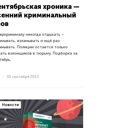
ентябрьская хроника —
сенний криминальный
лов
еркриминалу некогда отдыхать –
амывать, взламывать и ещё раз
амывать. Полиции остается только
ать взломщиков в тюрьму. Подборка за
тябрь.
30 сентября 2013
Новости