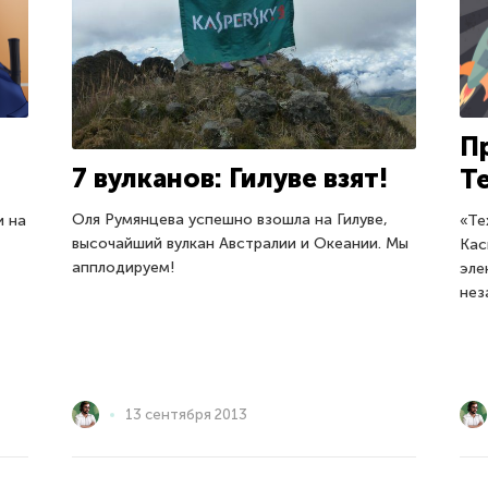
П
7 вулканов: Гилуве взят!
T
Оля Румянцева успешно взошла на Гилуве,
и на
«Те
высочайший вулкан Австралии и Океании. Мы
Кас
апплодируем!
эле
нез
13 сентября 2013