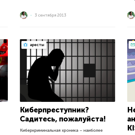
3 сентября 2013
аресты
Киберпреступник?
Н
Садитесь, пожалуйста!
а
K
Киберкриминальная хроника – наиболее